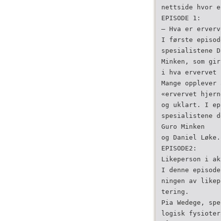
nettside hvor e
EPISODE 1:
– Hva er erverv
I første episod
spesialistene D
Minken, som gir
i hva ervervet 
Mange opplever 
«ervervet hjern
og uklart. I ep
spesialistene d
Guro Minken
og Daniel Løke.
EPISODE2:
Likeperson i ak
I denne episode
ningen av likep
tering.
Pia Wedege, spe
logisk fysioter