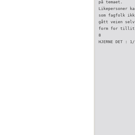
på temaet.
Likepersoner ka
som fagfolk ikk
gått veien selv
form for tillit
8
HJERNE DET : 1/