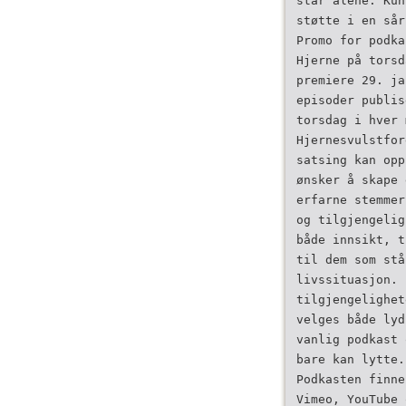
står alene. Kun
støtte i en sår
Promo for podka
Hjerne på torsd
premiere 29. ja
episoder publis
torsdag i hver 
Hjernesvulstfor
satsing kan opp
ønsker å skape 
erfarne stemmer
og tilgjengelig
både innsikt, t
til dem som stå
livssituasjon. 
tilgjengelighet
velges både lyd
vanlig podkast 
bare kan lytte.
Podkasten finne
Vimeo, YouTube 