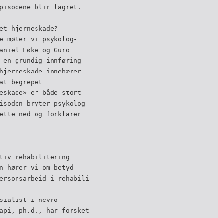
pisodene blir lagret.
et hjerneskade?
e møter vi psykolog-
aniel Løke og Guro
 en grundig innføring
hjerneskade innebærer.
at begrepet
eskade» er både stort
isoden bryter psykolog-
ette ned og forklarer
tiv rehabilitering
n hører vi om betyd-
ersonsarbeid i rehabili-
sialist i nevro-
api, ph.d., har forsket