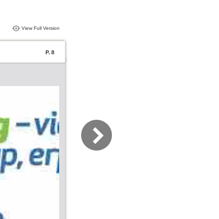
View Full Version
P. 8