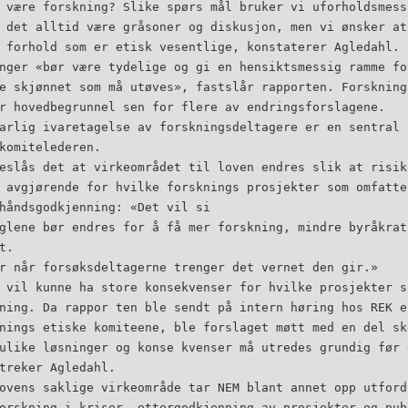
 være forskning? Slike spørs­ mål bruker vi uforholdsmes
 det alltid være gråsoner og diskusjon, men vi ønsker at
 forhold som er etisk vesentlige, konstaterer Agledahl.
nger «bør være tydelige og gi en hensiktsmessig ramme fo
e skjønnet som må utøves», fastslår rapporten. Forsknings
r hovedbegrunnel­ sen for flere av endringsforslagene.
arlig ivaretagelse av forskningsdeltagere er en sentral 
komitelederen.
eslås det at virkeområdet til loven endres slik at risik
 avgjørende for hvilke forsknings­ prosjekter som omfatt
håndsgodkjenning: «Det vil si
glene bør endres for å få mer forskning, mindre byråkrat
t.
r når forsøksdeltagerne trenger det vernet den gir.»
 vil kunne ha store konsekvenser for hvilke prosjekter s
ning. Da rappor­ ten ble sendt på intern høring hos REK­ 
nings­ etiske komiteene, ble forslaget møtt med en del sk
ulike løsninger og konse­ kvenser må utredes grundig før 
treker Agledahl.
ovens saklige virkeområde tar NEM blant annet opp utford
orskning i kriser, ettergodkjenning av prosjekter og pub