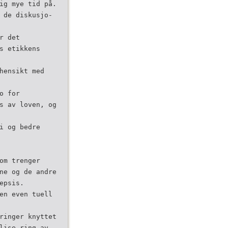
sig mye tid på.
 de diskusjo­
r det
­ etikkens
hensikt med
o for
es av loven, og
i og bedre
om trenger
ene og de andre
epsis.
en even­ tuell
ringer knyttet
lise­ ring av