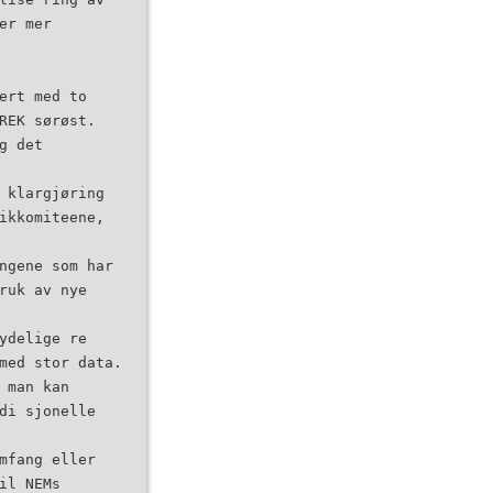
er mer
ert med to
REK sør­øst.
g det
l klargjøring
ikkomiteene,
ngene som har
ruk av nye
delige­ re
med stor­ data.
 man kan
di­ sjonelle
mfang eller
il NEMs