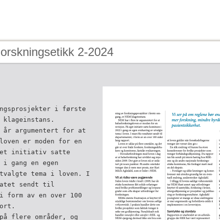
orskningsetikk 2-2024
ngsprosjekter i første
M klageinstans.
 år argumentert for at
loven er moden for en
et initiativ satte
 i gang en egen
tvalgte tema i loven. I
atet sendt til
i form av en over 100
ort.
på flere områder, og