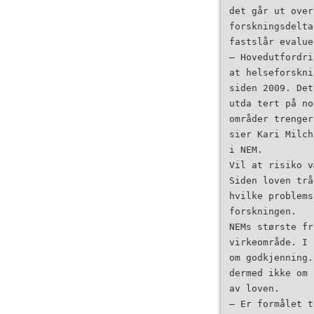
det går ut over
forskningsdelta
fastslår evalue
– Hovedutfordri
at helseforskni
siden 2009. Det
utda­ tert på n
områder trenger
sier Kari Milch
i NEM.
Vil at risiko v
Siden loven trå
hvilke problems
forskningen.
NEMs største fr
virkeområde. I 
om godkjenning.
dermed ikke om 
av loven.
– Er formålet t