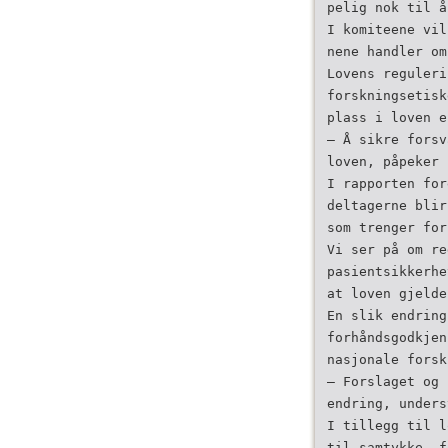
pelig nok til å
I komiteene vil
nene handler om
Lovens reguleri
forskningsetisk
plass i loven e
– Å sikre forsv
loven, påpeker 
I rapporten for
deltagerne blir
som trenger for
Vi ser på om re
pasientsikkerhe
at loven gjelde
En slik endring
forhåndsgodkjen
nasjonale forsk
– Forslaget og 
endring, unders
I tillegg til l
til samtykke, f