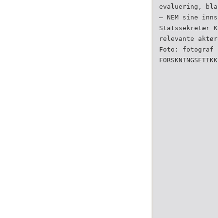
evaluering, bla
– NEM sine inns
Statssekretær K
relevante aktør
Foto: fotograf 
FORSKNINGSETIKK