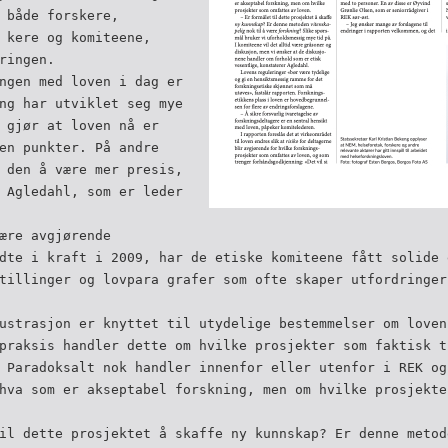
 både forskere,
­ kere og komiteene,
ringen.
ngen med loven i dag er
ng har utviklet seg mye
 gjør at loven nå er
oen punkter. På andre
 den å være mer presis,
 Agledahl, som er leder
ære avgjørende
dte i kraft i 2009, har de etiske komiteene fått solide 
tillinger og lovpara­ grafer som ofte skaper utfordringer
ustrasjon er knyttet til utydelige bestemmelser om loven
praksis handler dette om hvilke prosjekter som faktisk t
 Paradoksalt nok handler innenfor eller utenfor i REK­ og
hva som er akseptabel forskning, men om hvilke prosjekte
il dette prosjektet å skaffe ny kunnskap? Er denne metod