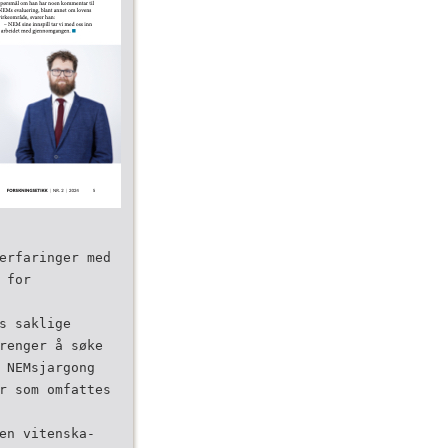
erfaringer med
 for
s saklige
renger å søke
 NEM­sjargong
r som omfattes
en vitenska­