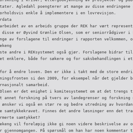
tater. Agledahl poengterer at mange av disse endringene 
orholdsvis enkle å implementere i en lovrevisjon.
rdata
arbeidet av en arbeids­ gruppe der REK har vært represent
 disse er Øyvind Grønlie Olsen, som er seniorrådgiver i 
nge av forslagene til endringer i rapporten velkommen, o
ekeng
ste andre i REK­systemet også gjør. Forslagene bidrar ti
et enklere, både for søkere og for saksbehandlingen i et
for å endre loven. Den er ikke i takt med de store endri
ningsfronten si­ den 2009, for eksempel når det gjelder b
rnasjonalt samarbeid.
Olsen er det enighet i komitesystemet om at det trengs ty
t annet forskning på tvers av landegrenser og forskning 
 ønsker vi også en stør­ re og bedre utredning av hvordan
e samtykkekravet. Finnes det andre løsninger enn det tra
rmerte samtykket?
ekeng vil foreløpig ikke gi noen videre beskrivelse av o
r gjennomgangen. På spørsmål om han har noen kommentar t