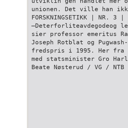
utviklin­ gen handlet mer 
unionen. Det ville han ikk
FORSKNINGSETIKK | NR. 3 | 
–Deterforliteavdegodeog le
sier professor emeritus Ra
Joseph Rotblat og Pugwash-
fredspris i 1995. Her fra 
med statsminister Gro Harl
Beate Nøsterud / VG / NTB