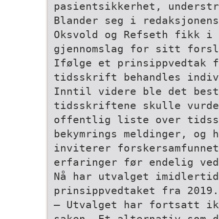
pasientsikkerhet, understr
Blander seg i redaksjonens
Oksvold og Refseth fikk i 
gjennomslag for sitt forsl
Ifølge et prinsippvedtak f
tidsskrift behandles indiv
Inntil videre ble det best
tidsskriftene skulle vurde
offentlig liste over tidss
bekymrings­ meldinger, og 
inviterer forskersamfunnet
erfaringer før endelig ved
Nå har utvalget imidlertid
prinsippvedtaket fra 2019.
– Utvalget har fortsatt ik
saken. Et alternativ som d